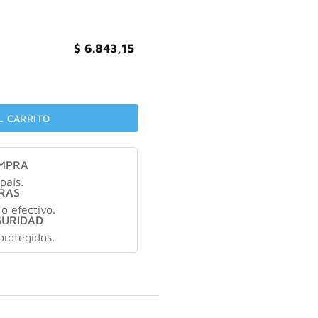
$
6.843,15
bsolute Spray Original 250ml cantidad
L CARRITO
OMPRA
país.
RAS
 o efectivo.
GURIDAD
protegidos.