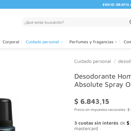
ENVIO GRATIS A P
Buscar
por:
Corporal
Cuidado personal
Perfumes y fragancias
Com
Cuidado personal
/
desod
Desodorante Hom
Absolute Spray O
$
6.843,15
Precio sin impuestos nacionales:
$
3 cuotas sin interés
de
$
mastercard