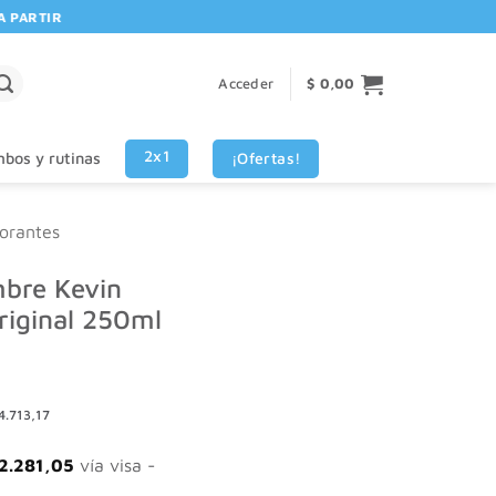
ARTIR DE $80.000! 🚚 | 💳 3 CUOTAS SIN INTERES VISA - MASTERCARD
Acceder
$
0,00
2x1
¡Ofertas!
bos y rutinas
orantes
bre Kevin
riginal 250ml
4.713,17
2.281,05
vía visa -