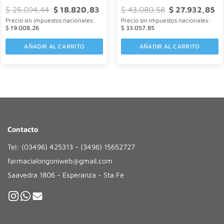
El
El
El
El
$
25.094,44
$
18.820,83
$
43.080,58
$
27.932,85
Valorado
Valorado
precio
precio
precio
pre
Precio sin impuestos nacionales:
Precio sin impuestos nacionales:
original
actual
original
ac
con
con
era:
es:
era:
es:
$
19.008,26
$
33.057,85
$ 25.094,44.
$ 18.820,83.
$ 43.080,58.
$ 
0
0
AÑADIR AL CARRITO
AÑADIR AL CARRITO
de
de
5
5
Contacto
Tel: (03496) 425313 - (3496) 15652727
farmacialongoniweb@gmail.com
Saavedra 1806 - Esperanza - Sta Fe