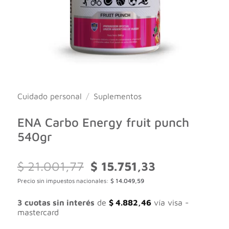
Cuidado personal
/
Suplementos
ENA Carbo Energy fruit punch
540gr
El
El
$
21.001,77
$
15.751,33
precio
precio
Precio sin impuestos nacionales:
$
14.049,59
original
actual
era:
es:
$ 21.001,77.
$ 15.751,33.
3 cuotas sin interés
de
$
4.882,46
vía visa -
mastercard