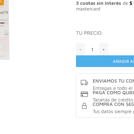
$ 68.
3 cuotas sin interés
de
$
mastercard
TU PRECIO:
Valuge Esfumel TX crema d
AÑADIR A
ENVIAMOS TU C
Entregas a todo el 
PAGÁ COMO QUIE
Tarjetas de crédito
COMPRÁ CON SE
Tus datos siempre 