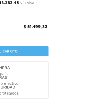
665,76.
$ 51.499,32.
13.282,45
vía visa -
$
51.499,32
espigmentante cantidad
L CARRITO
OMPRA
país.
RAS
 o efectivo.
GURIDAD
protegidos.