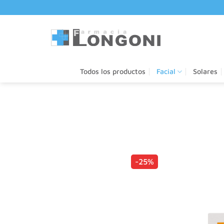
Saltar
al
contenido
Todos los productos
Facial
Solares
-25%