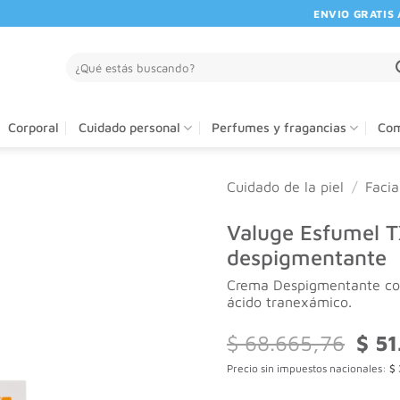
ENVIO GRATIS A P
Buscar
por:
Corporal
Cuidado personal
Perfumes y fragancias
Com
Cuidado de la piel
/
Facia
Valuge Esfumel 
despigmentante
Crema Despigmentante co
ácido tranexámico.
El
$
68.665,76
$
51
preci
Precio sin impuestos nacionales:
$
origi
era: