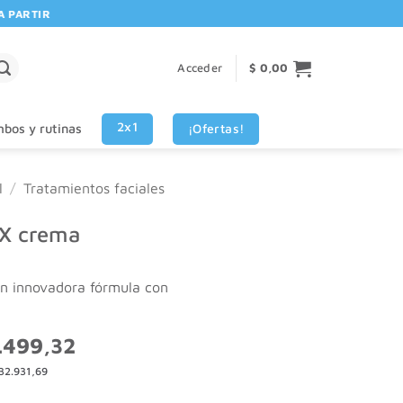
ARTIR DE $80.000! 🚚 | 💳 3 CUOTAS SIN INTERES VISA - MASTERCARD
Acceder
$
0,00
2x1
¡Ofertas!
bos y rutinas
l
/
Tratamientos faciales
TX crema
n innovadora fórmula con
El
.499,32
o
precio
32.931,69
nal
actual
es: