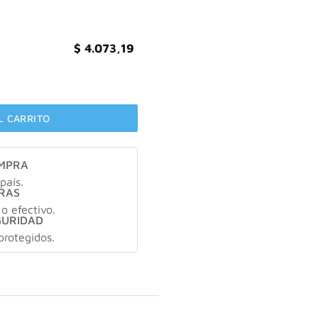
$
4.073,19
ibacteriales x10u cantidad
L CARRITO
OMPRA
país.
RAS
 o efectivo.
GURIDAD
protegidos.