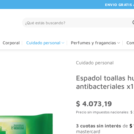
ENVIO GRATIS A PA
Buscar
por:
Corporal
Cuidado personal
Perfumes y fragancias
Com
Cuidado personal
Espadol toallas 
antibacteriales x
$
4.073,19
Precio sin impuestos nacionales:
$
3 cuotas sin interés
de
$
mastercard