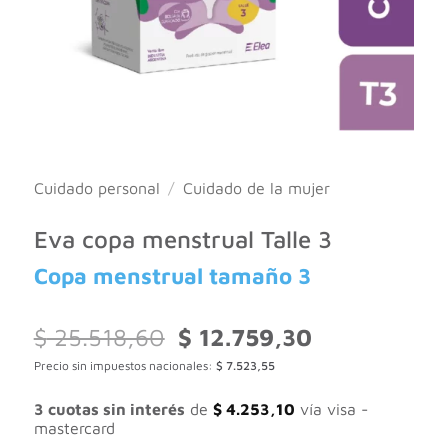
Cuidado personal
/
Cuidado de la mujer
Eva copa menstrual Talle 3
Copa menstrual tamaño 3
El
El
$
25.518,60
$
12.759,30
precio
precio
Precio sin impuestos nacionales:
$
7.523,55
original
actual
era:
es:
$ 25.518,60.
$ 12.759,30.
3 cuotas sin interés
de
$
4.253,10
vía visa -
mastercard