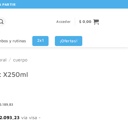
RTIR DE $80.000! 🚚 | 💳 3 CUOTAS SIN INTERES VISA - MASTERCARD
Acceder
$
0,00
2x1
¡Ofertas!
bos y rutinas
ral
/
cuerpo
ft X250ml
5.189,83
2.093,23
vía visa -