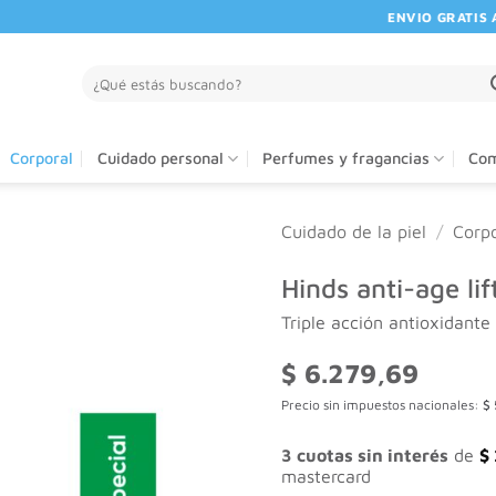
ENVIO GRATIS A PA
Buscar
por:
Corporal
Cuidado personal
Perfumes y fragancias
Com
Cuidado de la piel
/
Corpo
Hinds anti-age li
Triple acción antioxidante
$
6.279,69
Precio sin impuestos nacionales:
$
3 cuotas sin interés
de
$
mastercard