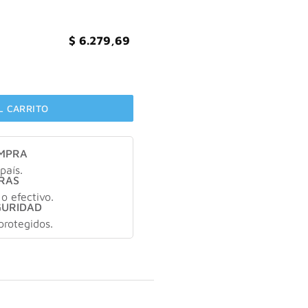
$
6.279,69
cantidad
L CARRITO
OMPRA
país.
RAS
 o efectivo.
GURIDAD
protegidos.