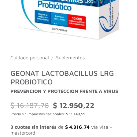
Cuidado personal
/
Suplementos
GEONAT LACTOBACILLUS LRG
PROBIOTICO
PREVENCION Y PROTECCION FRENTE A VIRUS
El
El
$
16.187,78
$
12.950,22
precio
precio
Precio sin impuestos nacionales:
$
11.149,59
original
actual
era:
es:
$ 16.187,78.
$ 12.950,22.
3 cuotas sin interés
de
$
4.316,74
vía visa -
mastercard