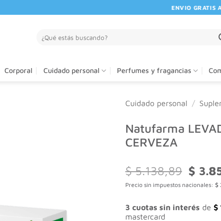
ENVIO GRATIS A PA
Buscar
por:
Corporal
Cuidado personal
Perfumes y fragancias
Com
Cuidado personal
/
Suple
Natufarma LEVA
CERVEZA
El
$
5.138,89
$
3.8
precio
Precio sin impuestos nacionales:
$
origina
era:
$ 5.138
3 cuotas sin interés
de
$
mastercard