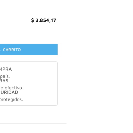
$
3.854,17
ERVEZA cantidad
L CARRITO
OMPRA
país.
RAS
 o efectivo.
GURIDAD
protegidos.