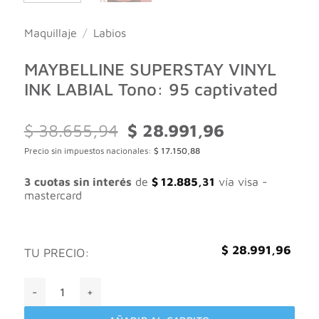
Maquillaje
/
Labios
MAYBELLINE SUPERSTAY VINYL
INK LABIAL Tono: 95 captivated
El
El
$
38.655,94
$
28.991,96
precio
precio
Precio sin impuestos nacionales:
$
17.150,88
original
actual
era:
es:
$ 38.655,94.
$ 28.991,96.
3 cuotas sin interés
de
$
12.885,31
vía visa -
mastercard
$
28.991,96
TU PRECIO:
MAYBELLINE SUPERSTAY VINYL INK LABIAL Tono: 95 captiva