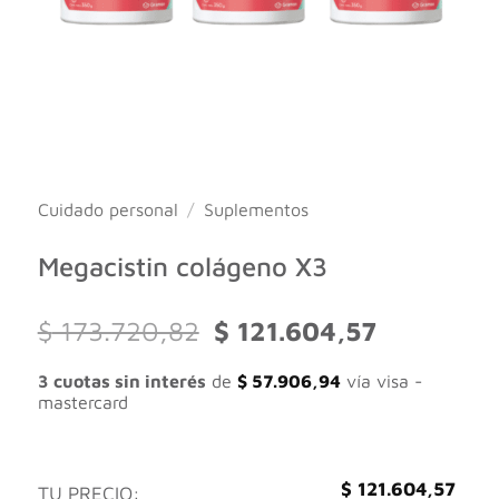
Cuidado personal
/
Suplementos
Megacistin colágeno X3
El
El
$
173.720,82
$
121.604,57
precio
precio
original
actual
3 cuotas sin interés
de
$
57.906,94
vía visa -
era:
es:
mastercard
$ 173.720,82.
$ 121.604,57
$
121.604,57
TU PRECIO: