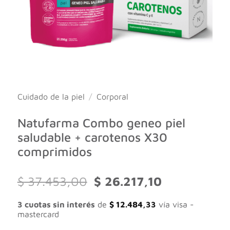
Cuidado de la piel
/
Corporal
Natufarma Combo geneo piel
saludable + carotenos X30
comprimidos
El
El
$
37.453,00
$
26.217,10
precio
precio
original
actual
3 cuotas sin interés
de
$
12.484,33
vía visa -
era:
es:
mastercard
$ 37.453,00.
$ 26.217,10.