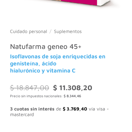
Cuidado personal
/
Suplementos
Natufarma geneo 45+
Isoflavonas de soja enriquecidas en
genisteína, ácido
hialurónico y vitamina C
El
El
$
18.847,00
$
11.308,20
precio
precio
Precio sin impuestos nacionales:
$
8.344,46
original
actual
era:
es:
$ 18.847,00.
$ 11.308,20.
3 cuotas sin interés
de
$
3.769,40
vía visa -
mastercard