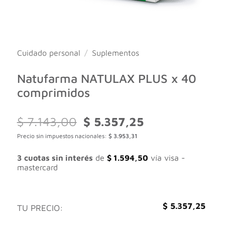
Cuidado personal
/
Suplementos
Natufarma NATULAX PLUS x 40
comprimidos
El
El
$
7.143,00
$
5.357,25
precio
precio
Precio sin impuestos nacionales:
$
3.953,31
original
actual
era:
es:
$ 7.143,00.
$ 5.357,25.
3 cuotas sin interés
de
$
1.594,50
vía visa -
mastercard
$
5.357,25
TU PRECIO: