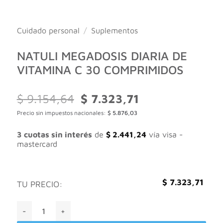
Cuidado personal
/
Suplementos
NATULI MEGADOSIS DIARIA DE
VITAMINA C 30 COMPRIMIDOS
El
El
$
9.154,64
$
7.323,71
precio
precio
Precio sin impuestos nacionales:
$
5.876,03
original
actual
era:
es:
$ 9.154,64.
$ 7.323,71.
3 cuotas sin interés
de
$
2.441,24
vía visa -
mastercard
$
7.323,71
TU PRECIO:
NATULI MEGADOSIS DIARIA DE VITAMINA C 30 COMPRIMIDOS