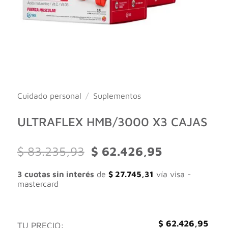
Cuidado personal
/
Suplementos
ULTRAFLEX HMB/3000 X3 CAJAS
El
El
$
83.235,93
$
62.426,95
precio
precio
original
actual
3 cuotas sin interés
de
$
27.745,31
vía visa -
era:
es:
mastercard
$ 83.235,93.
$ 62.426,95.
$
62.426,95
TU PRECIO: