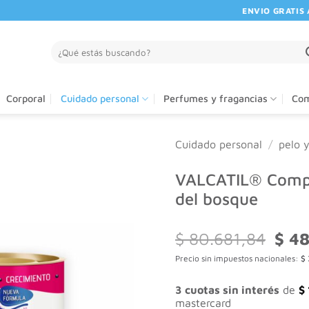
ENVIO GRATIS A PA
Buscar
por:
Corporal
Cuidado personal
Perfumes y fragancias
Com
Cuidado personal
/
pelo 
VALCATIL® Compl
del bosque
El
$
80.681,84
$
48
preci
Precio sin impuestos nacionales:
$
origi
era:
$ 80.
3 cuotas sin interés
de
$
mastercard