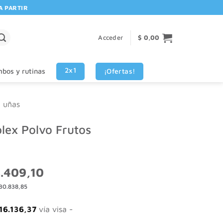
RTIR DE $80.000! 🚚 | 💳 3 CUOTAS SIN INTERES VISA - MASTERCARD
Acceder
$
0,00
2x1
¡Ofertas!
bos y rutinas
y uñas
ex Polvo Frutos
El
.409,10
o
precio
30.838,85
nal
actual
es:
681,84.
$ 48.409,10.
16.136,37
vía visa -