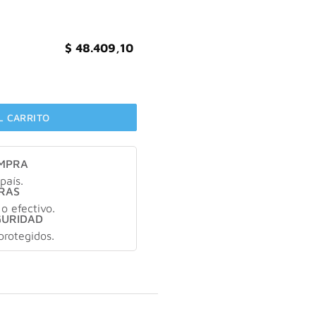
$
48.409,10
utos del bosque cantidad
L CARRITO
OMPRA
país.
RAS
 o efectivo.
GURIDAD
protegidos.