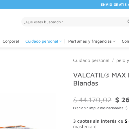
ENVIO GRATIS A PA
Buscar
por:
Corporal
Cuidado personal
Perfumes y fragancias
Com
Cuidado personal
/
pelo 
VALCATIL® MAX 
Blandas
El
$
44.170,02
$
26
preci
Precio sin impuestos nacionales:
$
origi
era:
$ 44
3 cuotas sin interés
de
$
mastercard