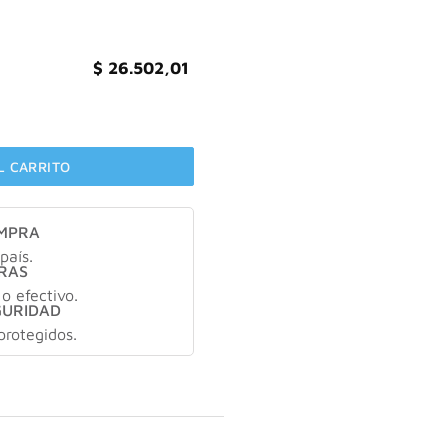
$
26.502,01
ulas Blandas cantidad
L CARRITO
OMPRA
país.
RAS
 o efectivo.
GURIDAD
protegidos.