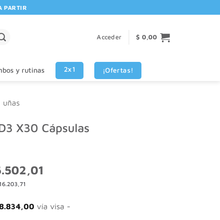
RTIR DE $80.000! 🚚 | 💳 3 CUOTAS SIN INTERES VISA - MASTERCARD
Acceder
$
0,00
2x1
¡Ofertas!
bos y rutinas
y uñas
D3 X30 Cápsulas
El
.502,01
o
precio
16.203,71
nal
actual
es:
.170,02.
$ 26.502,01.
8.834,00
vía visa -