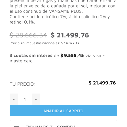
presencia de arrugas y manchas que caracterizan a
la piel envejecida o dañada por el sol, mejoran con
el uso continuo de VANSAME PLUS.
Contiene ácido glicólico 7%, ácido salicílico 2% y
retinol 0,1%.
El
El
$
28.666,34
$
21.499,76
precio
precio
Precio sin impuestos nacionales:
$
14.877,17
original
actual
era:
es:
$ 28.666,34.
$ 21.499,76.
3 cuotas sin interés
de
$
9.555,45
vía visa -
mastercard
$
21.499,76
TU PRECIO:
Valuge Vensame plus crema antiedad X 30gr cantidad
AÑADIR AL CARRITO
ENVIAMOS TU COMPRA