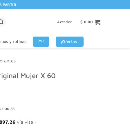
ARTIR DE $80.000! 🚚 | 💳 3 CUOTAS SIN INTERES VISA - MASTERCAR
Acceder
$
0,00
2x1
¡Ofertas!
bos y rutinas
orantes
riginal Mujer X 60
2.000,88
897,26
vía visa -