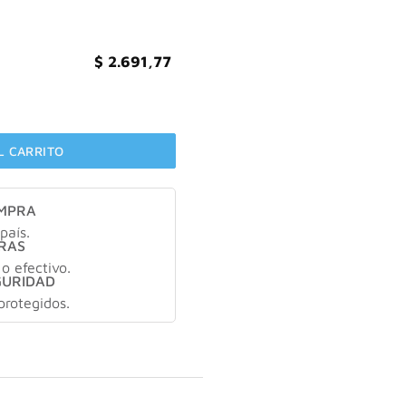
$
2.691,77
er X 60 G cantidad
L CARRITO
OMPRA
país.
RAS
 o efectivo.
GURIDAD
protegidos.