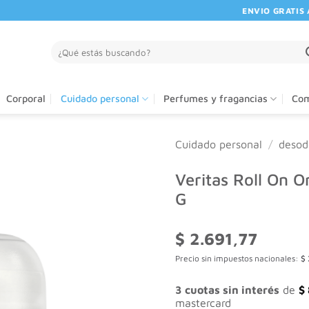
ENVIO GRATIS A P
Buscar
por:
Corporal
Cuidado personal
Perfumes y fragancias
Com
Cuidado personal
/
desod
Veritas Roll On O
G
$
2.691,77
Precio sin impuestos nacionales:
$
3 cuotas sin interés
de
$
mastercard