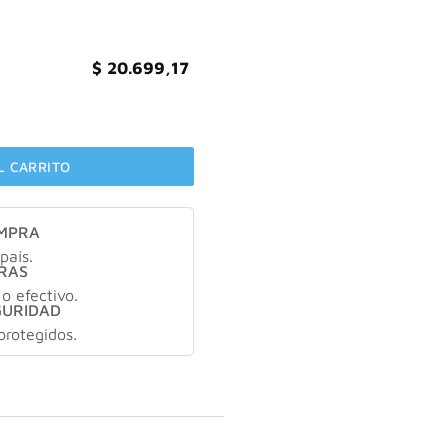
$
20.699,17
m vol 1 balance X30ml cantidad
L CARRITO
OMPRA
país.
RAS
 o efectivo.
GURIDAD
protegidos.