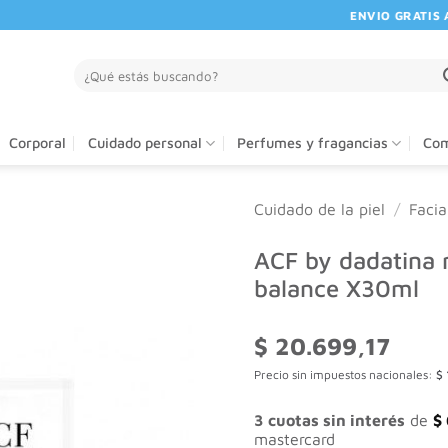
ENVIO GRATIS A PA
Buscar
por:
Corporal
Cuidado personal
Perfumes y fragancias
Com
Cuidado de la piel
/
Facia
ACF by dadatina r
balance X30ml
$
20.699,17
Precio sin impuestos nacionales:
$
3 cuotas sin interés
de
$
mastercard