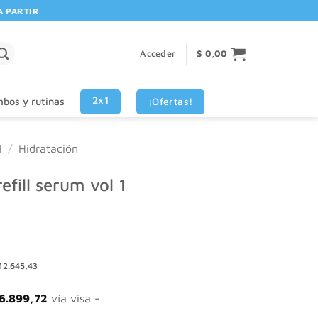
RTIR DE $80.000! 🚚 | 💳 3 CUOTAS SIN INTERES VISA - MASTERCARD
Acceder
$
0,00
2x1
¡Ofertas!
bos y rutinas
l
/
Hidratación
efill serum vol 1
12.645,43
6.899,72
vía visa -