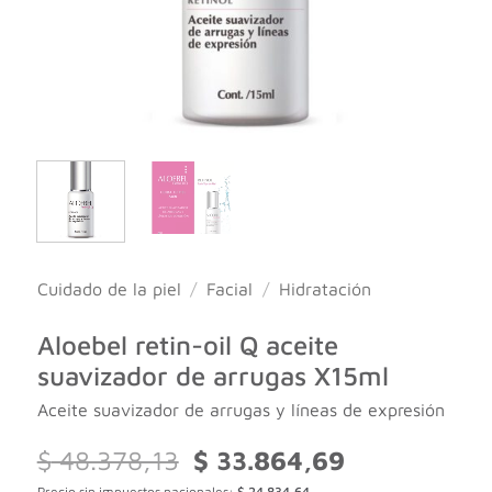
Cuidado de la piel
/
Facial
/
Hidratación
Aloebel retin-oil Q aceite
suavizador de arrugas X15ml
Aceite suavizador de arrugas y líneas de expresión
El
El
$
48.378,13
$
33.864,69
precio
precio
Precio sin impuestos nacionales:
$
24.834,64