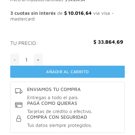
original
actual
era:
es:
$ 48.378,13.
$ 33.864,69.
3 cuotas sin interés
de
$
10.016,64
vía visa -
mastercard
$
33.864,69
TU PRECIO:
Aloebel retin-oil Q aceite suavizador de arrugas X15ml cant
AÑADIR AL CARRITO
ENVIAMOS TU COMPRA
Entregas a todo el país.
PAGÁ COMO QUIERAS
Tarjetas de crédito o efectivo.
COMPRÁ CON SEGURIDAD
Tus datos siempre protegidos.