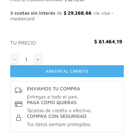
original
actual
era:
es:
$ 87.805,99.
$ 61.464,19.
3 cuotas sin interés
de
$
29.268,66
vía visa -
mastercard
$
61.464,19
TU PRECIO:
La roche posay ANTHELIOS UV MUNE 400 - Invisible fluid c
AÑADIR AL CARRITO
ENVIAMOS TU COMPRA
Entregas a todo el país.
PAGÁ COMO QUIERAS
Tarjetas de crédito o efectivo.
COMPRÁ CON SEGURIDAD
Tus datos siempre protegidos.