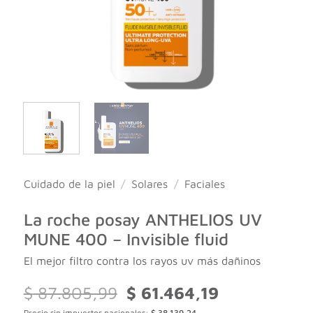
Cuidado de la piel
/
Solares
/
Faciales
La roche posay ANTHELIOS UV
MUNE 400 – Invisible fluid
El mejor filtro contra los rayos uv más dañinos
El
El
$
87.805,99
$
61.464,19
precio
precio
Precio sin impuestos nacionales:
$
38.139,24