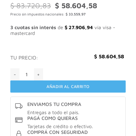
El
El
$
83.720,83
$
58.604,58
precio
precio
Precio sin impuestos nacionales:
$
33.559,97
original
actual
era:
es:
$ 83.720,83.
$ 58.604,58.
3 cuotas sin interés
de
$
27.906,94
vía visa -
mastercard
$
58.604,58
TU PRECIO:
La roche posay ANTHELIOS UVMUNE 400 OIL CONTROL COL
AÑADIR AL CARRITO
ENVIAMOS TU COMPRA
Entregas a todo el país.
PAGÁ COMO QUIERAS
Tarjetas de crédito o efectivo.
COMPRÁ CON SEGURIDAD