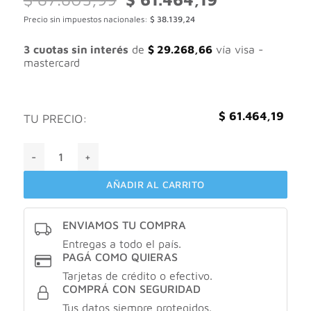
precio
precio
Precio sin impuestos nacionales:
$
38.139,24
original
actual
era:
es:
$ 87.805,99.
$ 61.464,19.
3 cuotas sin interés
de
$
29.268,66
vía visa -
mastercard
$
61.464,19
TU PRECIO:
La roche posay anthelios UVMUNE 400 FLUIDO INVISIBLE 
AÑADIR AL CARRITO
ENVIAMOS TU COMPRA
Entregas a todo el país.
PAGÁ COMO QUIERAS
Tarjetas de crédito o efectivo.
COMPRÁ CON SEGURIDAD
Tus datos siempre protegidos.