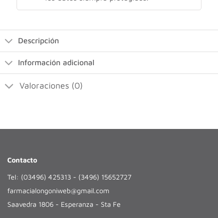
Descripción
Información adicional
Valoraciones (0)
Contacto
Tel: (03496) 425313 - (3496) 15652727
farmacialongoniweb@gmail.com
Saavedra 1806 - Esperanza - Sta Fe