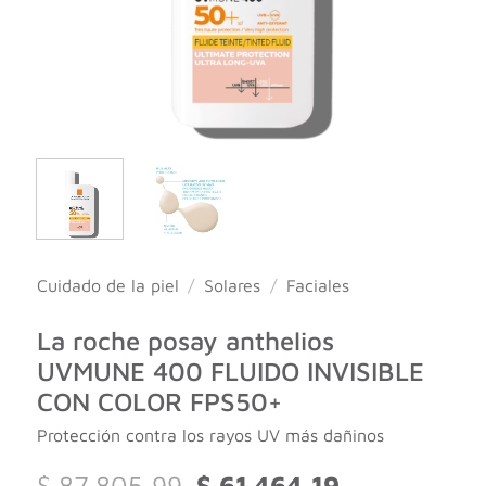
Cuidado de la piel
/
Solares
/
Faciales
La roche posay anthelios
UVMUNE 400 FLUIDO INVISIBLE
CON COLOR FPS50+
Protección contra los rayos UV más dañinos
El
El
$
87.805,99
$
61.464,19