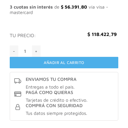
era:
es:
$ 169.175,41.
$ 118.422,79.
3 cuotas sin interés
de
$
56.391,80
vía visa -
mastercard
$
118.422,79
TU PRECIO:
Eucerin Anti-Pigment Dual Serum Facial x30ml cantidad
AÑADIR AL CARRITO
ENVIAMOS TU COMPRA
Entregas a todo el país.
PAGÁ COMO QUIERAS
Tarjetas de crédito o efectivo.
COMPRÁ CON SEGURIDAD
Tus datos siempre protegidos.