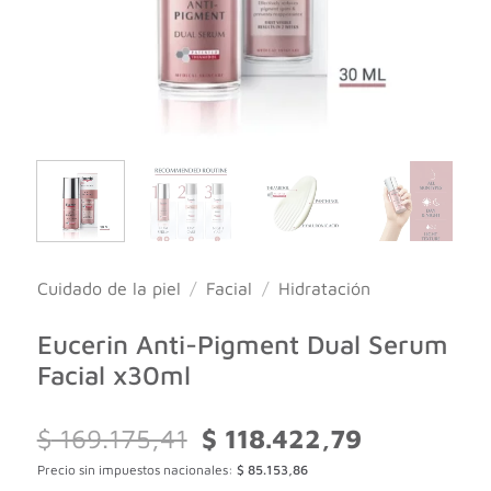
Cuidado de la piel
/
Facial
/
Hidratación
Eucerin Anti-Pigment Dual Serum
Facial x30ml
El
El
$
169.175,41
$
118.422,79
precio
precio
Precio sin impuestos nacionales:
$
85.153,86
original
actual