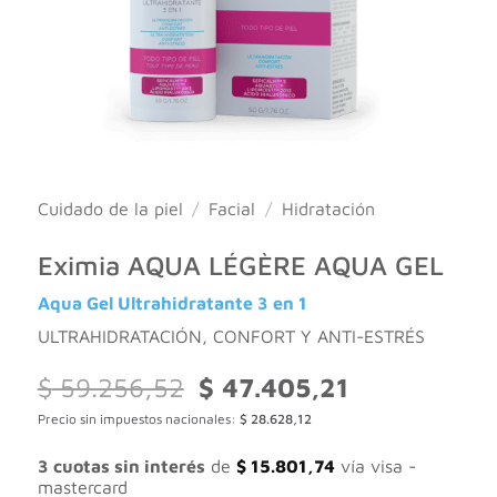
Cuidado de la piel
/
Facial
/
Hidratación
Eximia AQUA LÉGÈRE AQUA GEL
Aqua Gel Ultrahidratante 3 en 1
ULTRAHIDRATACIÓN, CONFORT Y ANTI-ESTRÉS
El
El
$
59.256,52
$
47.405,21
precio
precio
Precio sin impuestos nacionales:
$
28.628,12
original
actual
era:
es:
$ 59.256,52.
$ 47.405,21.
3 cuotas sin interés
de
$
15.801,74
vía visa -
mastercard