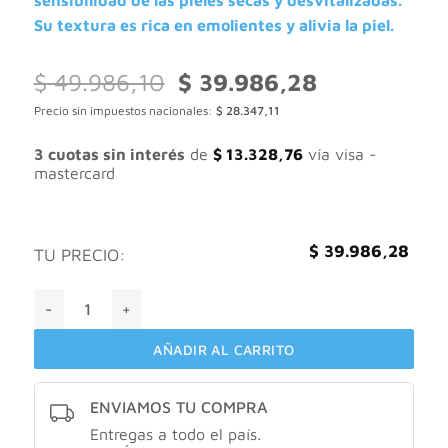
sensibilidad de las pieles secas y desvitalizadas.
Su textura es rica en emolientes y alivia la piel.
El
El
$
49.986,10
$
39.986,28
precio
precio
Precio sin impuestos nacionales:
$
28.347,11
original
actual
era:
es:
$ 49.986,10.
$ 39.986,28.
3 cuotas sin interés
de
$
13.328,76
vía visa -
mastercard
$
39.986,28
TU PRECIO:
Cepage ATOPHEN Riche X50gr cantidad
AÑADIR AL CARRITO
ENVIAMOS TU COMPRA
Entregas a todo el país.