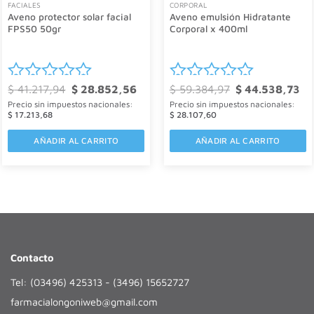
FACIALES
CORPORAL
Aveno protector solar facial
Aveno emulsión Hidratante
FPS50 50gr
Corporal x 400ml
El
El
El
El
$
41.217,94
$
28.852,56
$
59.384,97
$
44.538,73
Valorado
Valorado
o
precio
precio
precio
pre
Precio sin impuestos nacionales:
Precio sin impuestos nacionales:
l
original
actual
original
act
con
con
era:
es:
era:
es:
$
17.213,68
$
28.107,60
378,45.
$ 41.217,94.
$ 28.852,56.
$ 59.384,97.
$ 4
0
0
AÑADIR AL CARRITO
AÑADIR AL CARRITO
de
de
5
5
Contacto
Tel: (03496) 425313 - (3496) 15652727
farmacialongoniweb@gmail.com