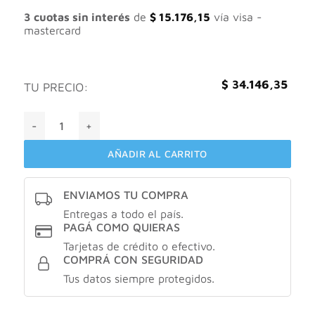
era:
es:
$ 45.528,46.
$ 34.146,35.
3 cuotas sin interés
de
$
15.176,15
vía visa -
mastercard
$
34.146,35
TU PRECIO:
Aveno crema hidratante facial piel sensible y seca cantidad
AÑADIR AL CARRITO
ENVIAMOS TU COMPRA
Entregas a todo el país.
PAGÁ COMO QUIERAS
Tarjetas de crédito o efectivo.
COMPRÁ CON SEGURIDAD
Tus datos siempre protegidos.