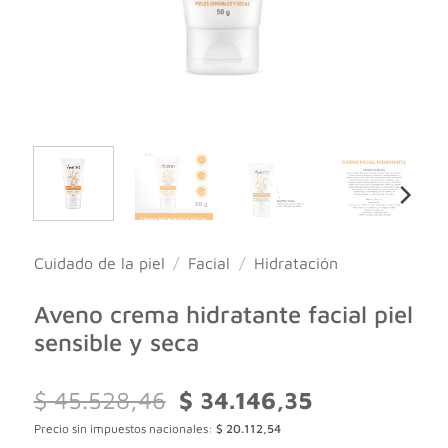
Cuidado de la piel
/
Facial
/
Hidratación
Aveno crema hidratante facial piel
sensible y seca
El
El
$
45.528,46
$
34.146,35
precio
precio
Precio sin impuestos nacionales:
$
20.112,54
original
actual