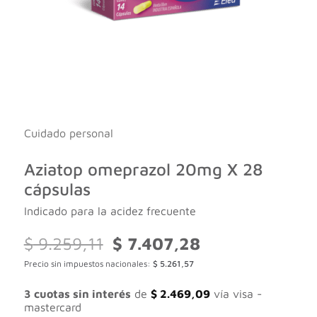
Cuidado personal
Aziatop omeprazol 20mg X 28
cápsulas
Indicado para la acidez frecuente
El
El
$
9.259,11
$
7.407,28
precio
precio
Precio sin impuestos nacionales:
$
5.261,57
original
actual
era:
es:
$ 9.259,11.
$ 7.407,28.
3 cuotas sin interés
de
$
2.469,09
vía visa -
mastercard