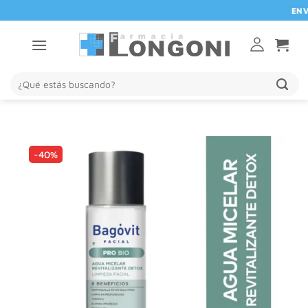
Saltar
ENVIO 
al
contenido
Buscar
por:
-40%