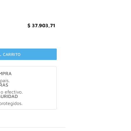
$
37.903,71
um 3 en 1 30 ml cantidad
L CARRITO
OMPRA
país.
RAS
 o efectivo.
GURIDAD
protegidos.