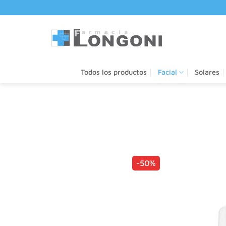
Saltar
al
contenido
Todos los productos
Facial
Solares
-50%