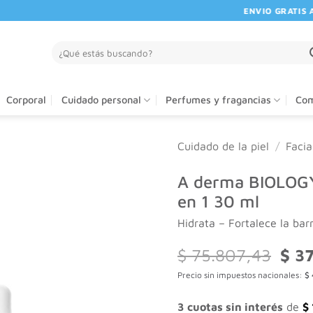
ENVIO GRATIS A PA
Buscar
por:
Corporal
Cuidado personal
Perfumes y fragancias
Com
Cuidado de la piel
/
Facia
A derma BIOLOG
en 1 30 ml
Hidrata – Fortalece la bar
El
$
75.807,43
$
37
preci
Precio sin impuestos nacionales:
$
origi
era:
$ 75
3 cuotas sin interés
de
$