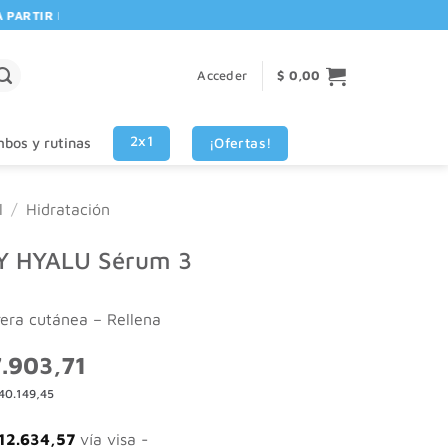
RTIR DE $80.000! 🚚 | 💳 3 CUOTAS SIN INTERES VISA - MASTERCARD
Acceder
$
0,00
2x1
¡Ofertas!
bos y rutinas
l
/
Hidratación
Y HYALU Sérum 3
rera cutánea – Rellena
El
.903,71
o
precio
40.149,45
nal
actual
es:
.807,43.
$ 37.903,71.
12.634,57
vía visa -