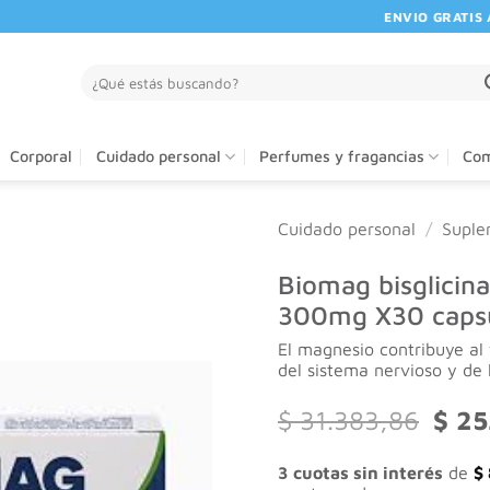
ENVIO GRATIS A PA
Buscar
por:
Corporal
Cuidado personal
Perfumes y fragancias
Com
Cuidado personal
/
Suple
Biomag bisglicin
300mg X30 caps
El magnesio contribuye al
del sistema nervioso y de 
El
$
31.383,86
$
25
preci
origi
3 cuotas sin interés
de
$
era: