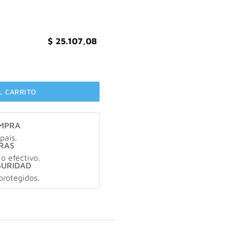
383,86.
$ 25.107,08.
$
25.107,08
nesio 300mg X30 capsulas cantidad
L CARRITO
OMPRA
país.
RAS
 o efectivo.
GURIDAD
protegidos.