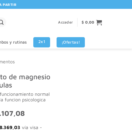
RTIR DE $80.000! 🚚 | 💳 3 CUOTAS SIN INTERES VISA - MASTERCARD
Acceder
$
0,00
2x1
¡Ofertas!
bos y rutinas
mentos
ato de magnesio
ulas
 funcionamiento normal
la funcion psicologica
El
.107,08
o
precio
nal
actual
8.369,03
vía visa -
es: