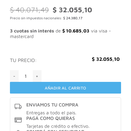
El
El
$
40.071,49
$
32.055,10
precio
precio
Precio sin impuestos nacionales:
$
24.380,17
original
actual
era:
es:
$ 40.071,49.
$ 32.055,10.
3 cuotas sin interés
de
$
10.685,03
vía visa -
mastercard
$
32.055,10
TU PRECIO:
Cepage CAPILLAIRE Max Acidé Aminé x30 comprimidos can
AÑADIR AL CARRITO
ENVIAMOS TU COMPRA
Entregas a todo el país.
PAGÁ COMO QUIERAS
Tarjetas de crédito o efectivo.