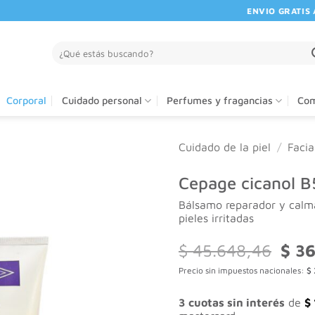
ENVIO GRATIS A PA
Buscar
por:
Corporal
Cuidado personal
Perfumes y fragancias
Com
Cuidado de la piel
/
Facia
Cepage cicanol 
Bálsamo reparador y calma
pieles irritadas
El
$
45.648,46
$
36
preci
Precio sin impuestos nacionales:
$
origi
era:
$ 45.
3 cuotas sin interés
de
$