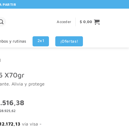
RTIR DE $80.000! 🚚 | 💳 3 CUOTAS SIN INTERES VISA - MASTERCARD
Acceder
$
0,00
2x1
¡Ofertas!
bos y rutinas
l
B5 X70gr
nte. Alivia y protege
El
.516,38
o
precio
28.925,62
nal
actual
es:
648,46.
$ 36.516,38.
12.172,13
vía visa -