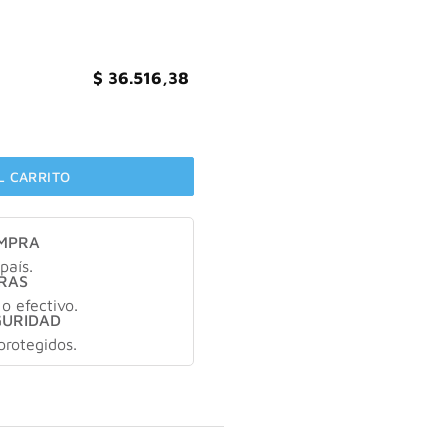
$
36.516,38
ntidad
L CARRITO
OMPRA
país.
RAS
 o efectivo.
GURIDAD
protegidos.