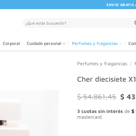
ENVIO GRATIS A P
Buscar
por:
Corporal
Cuidado personal
Perfumes y fragancias
Com
Perfumes y fragancias
/
Cher diecisiete X
El
$
54.861,45
$
43
preci
origi
3 cuotas sin interés
de
$
era:
mastercard
$ 54.