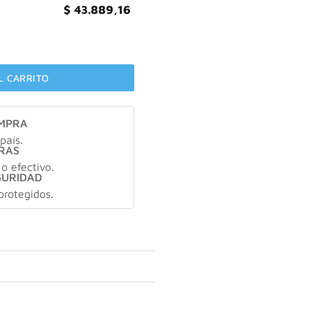
$
43.889,16
tidad
L CARRITO
OMPRA
país.
RAS
 o efectivo.
GURIDAD
protegidos.