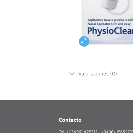
Valoraciones (0)
Contacto
Tel: (03496) 425313 - (3496) 156527