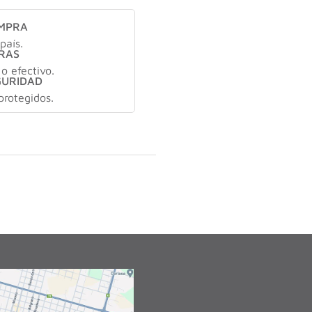
OMPRA
país.
RAS
 o efectivo.
GURIDAD
protegidos.