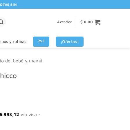
TAS SIN INTERES VISA - MASTERCARD
Acceder
$
0,00
2x1
¡Ofertas!
bos y rutinas
do del bebé y mamá
Chicco
6.993,12
vía visa -