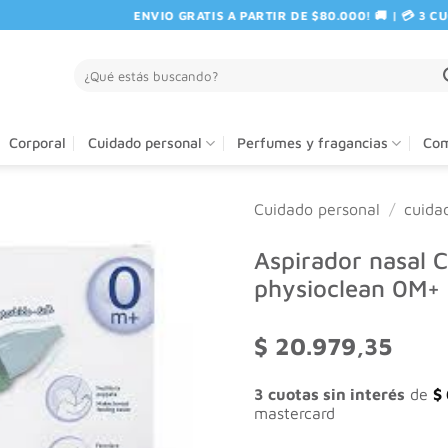
ENVIO GRATIS A PARTIR DE $80.000! 🚚 | 💳 3 CUO
Buscar
por:
Corporal
Cuidado personal
Perfumes y fragancias
Com
Cuidado personal
/
cuida
Aspirador nasal 
physioclean 0M+
$
20.979,35
3 cuotas sin interés
de
$
mastercard