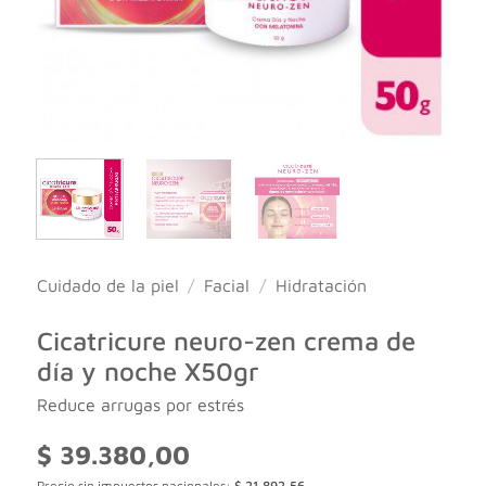
Cuidado de la piel
/
Facial
/
Hidratación
Cicatricure neuro-zen crema de
día y noche X50gr
Reduce arrugas por estrés
$
39.380,00
Precio sin impuestos nacionales:
$
21.892,56