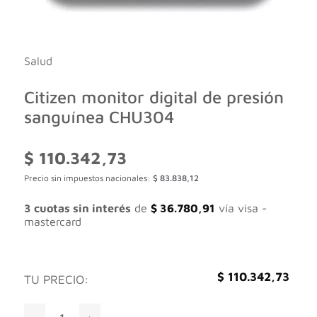
Salud
Citizen monitor digital de presión
sanguínea CHU304
$
110.342,73
Precio sin impuestos nacionales:
$
83.838,12
3 cuotas sin interés
de
$
36.780,91
vía visa -
mastercard
$
110.342,73
TU PRECIO:
Citizen monitor digital de presión sanguínea CHU304 canti