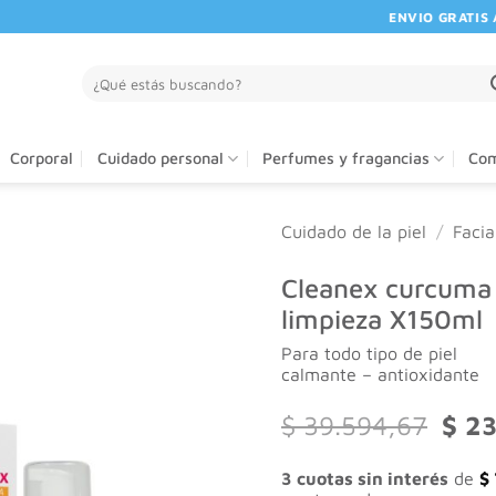
ENVIO GRATIS A PA
Buscar
por:
Corporal
Cuidado personal
Perfumes y fragancias
Com
Cuidado de la piel
/
Facia
Cleanex curcuma
limpieza X150ml
Para todo tipo de piel
calmante – antioxidante
El
$
39.594,67
$
23
preci
origi
3 cuotas sin interés
de
$
era: