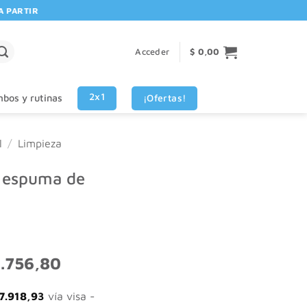
RTIR DE $80.000! 🚚 | 💳 3 CUOTAS SIN INTERES VISA - MASTERCARD
Acceder
$
0,00
2x1
¡Ofertas!
bos y rutinas
l
/
Limpieza
 espuma de
El
.756,80
o
precio
nal
actual
7.918,93
vía visa -
es: