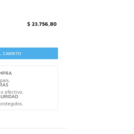
594,67.
$ 23.756,80.
$
23.756,80
 limpieza X150ml cantidad
L CARRITO
OMPRA
país.
RAS
 o efectivo.
GURIDAD
protegidos.