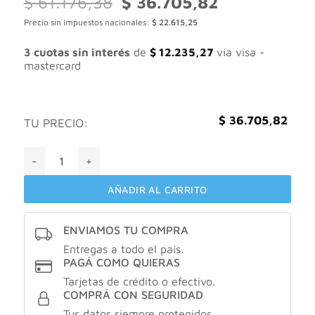
$
61.176,38
$
36.705,82
precio
precio
Precio sin impuestos nacionales:
$
22.615,25
original
actual
era:
es:
$ 61.176,38.
$ 36.705,82.
3 cuotas sin interés
de
$
12.235,27
vía visa -
mastercard
$
36.705,82
TU PRECIO:
CLEANEX Dermolimpiador® Gel limpiador facial. Ac salicílic
AÑADIR AL CARRITO
ENVIAMOS TU COMPRA
Entregas a todo el país.
PAGÁ COMO QUIERAS
Tarjetas de crédito o efectivo.
COMPRÁ CON SEGURIDAD
Tus datos siempre protegidos.