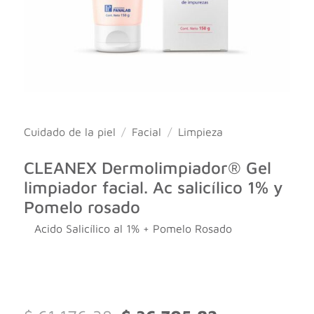
Cuidado de la piel
/
Facial
/
Limpieza
CLEANEX Dermolimpiador® Gel
limpiador facial. Ac salicílico 1% y
Pomelo rosado
Acido Salicílico al 1% + Pomelo Rosado
El
El