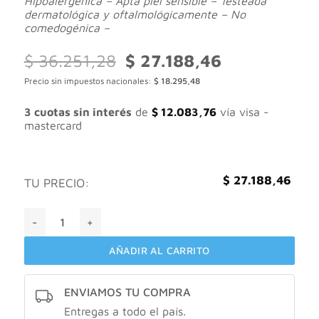
Hipoalergénica – Apta piel sensible – Testeada
dermatológica y oftalmológicamente – No
comedogénica –
El
El
$
36.251,28
$
27.188,46
precio
precio
Precio sin impuestos nacionales:
$
18.295,48
original
actual
era:
es:
$ 36.251,28.
$ 27.188,46.
3 cuotas sin interés
de
$
12.083,76
vía visa -
mastercard
$
27.188,46
TU PRECIO:
Dermaglos crema nutritiva de noche cantidad
AÑADIR AL CARRITO
ENVIAMOS TU COMPRA
Entregas a todo el país.