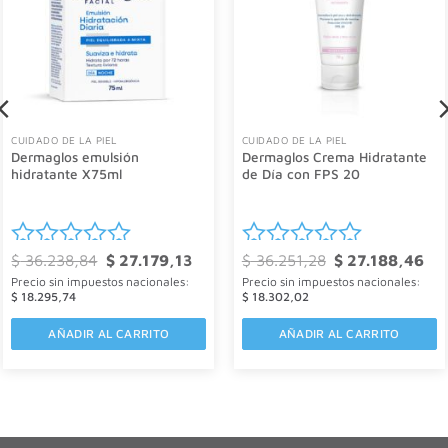
CUIDADO DE LA PIEL
CUIDADO DE LA PIEL
Dermaglos emulsión
Dermaglos Crema Hidratante
hidratante X75ml
de Día con FPS 20
El
El
El
El
$
36.238,84
$
27.179,13
$
36.251,28
$
27.188,46
Valorado
Valorado
io
precio
precio
precio
pre
Precio sin impuestos nacionales:
Precio sin impuestos nacionales:
al
original
actual
original
act
con
con
era:
es:
era:
es:
$
18.295,74
$
18.302,02
.870,00.
$ 36.238,84.
$ 27.179,13.
$ 36.251,28.
$ 2
0
0
AÑADIR AL CARRITO
AÑADIR AL CARRITO
de
de
5
5