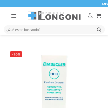
Saltar
ENVIO 
al
contenido
Buscar
por:
-20%