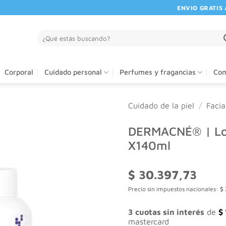
ENVIO GRATIS A P
Buscar
por:
Corporal
Cuidado personal
Perfumes y fragancias
Com
Cuidado de la piel
/
Facia
DERMACNÉ® | Loc
X140ml
$
30.397,73
Precio sin impuestos nacionales:
$
3 cuotas sin interés
de
$
mastercard