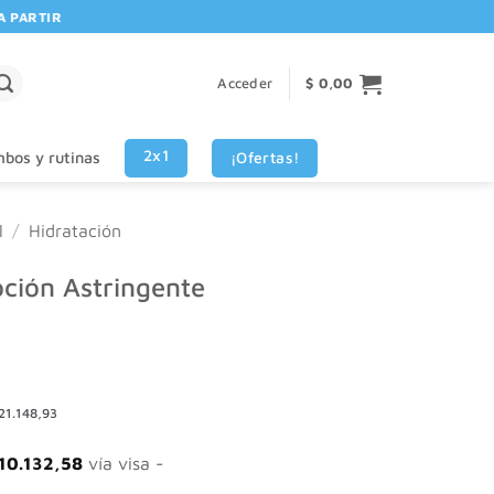
ARTIR DE $80.000! 🚚 | 💳 3 CUOTAS SIN INTERES VISA - MASTERCARD
Acceder
$
0,00
2x1
¡Ofertas!
bos y rutinas
l
/
Hidratación
ión Astringente
21.148,93
10.132,58
vía visa -