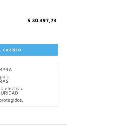
$
30.397,73
gente X140ml cantidad
L CARRITO
OMPRA
país.
RAS
 o efectivo.
GURIDAD
protegidos.