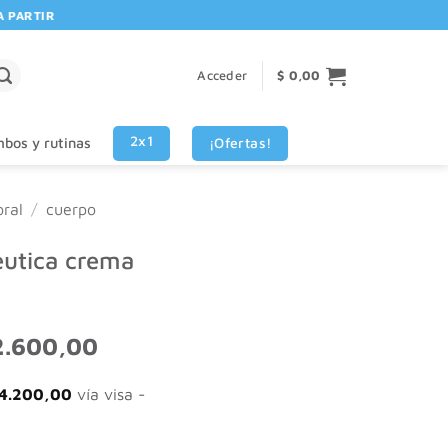
RTIR DE $80.000! 🚚 | 💳 3 CUOTAS SIN INTERES VISA - MASTERCARD
Acceder
$
0,00
2x1
¡Ofertas!
bos y rutinas
ral
/
cuerpo
eutica crema
El
2.600,00
io
precio
inal
actual
4.200,00
vía visa -
es:
.000,00.
$ 12.600,00.