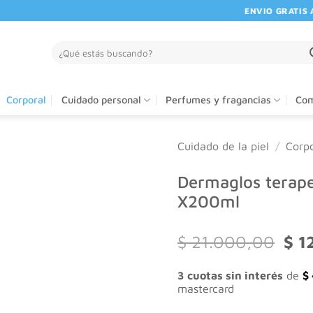
ENVIO GRATIS A PA
Buscar
por:
Corporal
Cuidado personal
Perfumes y fragancias
Com
Cuidado de la piel
/
Corpo
Dermaglos terap
X200ml
El
$
21.000,00
$
1
prec
orig
3 cuotas sin interés
de
$
era:
mastercard
$ 21