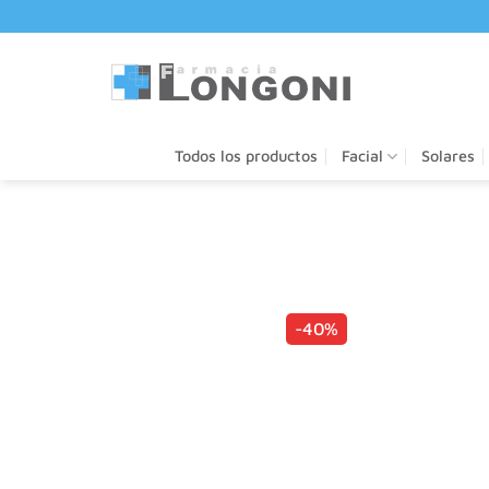
Saltar
al
contenido
Todos los productos
Facial
Solares
-40%