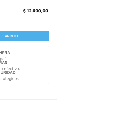
$
12.600,00
ma X200ml cantidad
L CARRITO
OMPRA
país.
RAS
 o efectivo.
GURIDAD
protegidos.