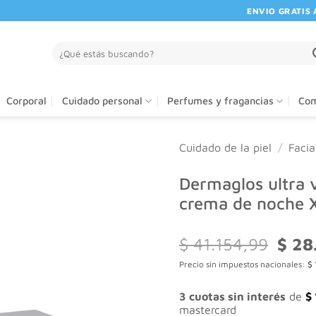
ENVIO GRATIS A PA
Buscar
por:
Corporal
Cuidado personal
Perfumes y fragancias
Com
Cuidado de la piel
/
Facia
Dermaglos ultra 
crema de noche 
El
$
41.154,99
$
28
preci
Precio sin impuestos nacionales:
$
origin
era:
$ 41.
3 cuotas sin interés
de
$
mastercard