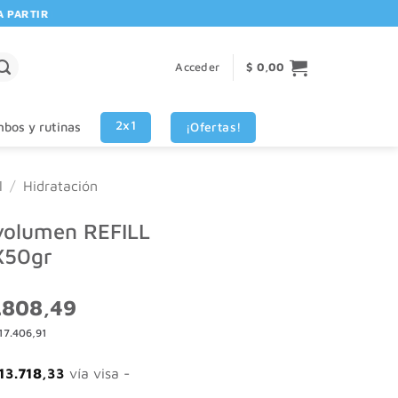
RTIR DE $80.000! 🚚 | 💳 3 CUOTAS SIN INTERES VISA - MASTERCARD
Acceder
$
0,00
2x1
¡Ofertas!
bos y rutinas
l
/
Hidratación
volumen REFILL
X50gr
El
.808,49
o
precio
17.406,91
al
actual
es:
154,99.
$ 28.808,49.
13.718,33
vía visa -