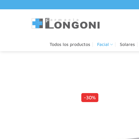
Saltar
al
contenido
Todos los productos
Facial
Solares
-30%