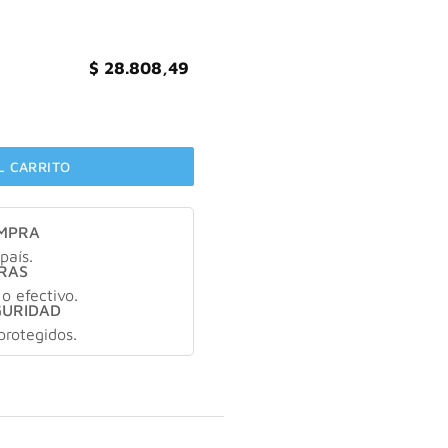
$
28.808,49
FILL crema de noche X50gr cantidad
L CARRITO
OMPRA
país.
RAS
 o efectivo.
GURIDAD
protegidos.