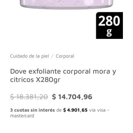
Cuidado de la piel
/
Corporal
Dove exfoliante corporal mora y
citricos X280gr
El
El
$
18.381,20
$
14.704,96
precio
precio
original
actual
3 cuotas sin interés
de
$
4.901,65
vía visa -
era:
es:
mastercard
$ 18.381,20.
$ 14.704,96.