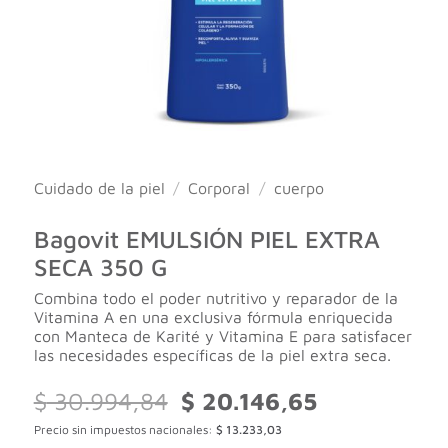
Cuidado de la piel
/
Corporal
/
cuerpo
Bagovit EMULSIÓN PIEL EXTRA
SECA 350 G
Combina todo el poder nutritivo y reparador de la
Vitamina A en una exclusiva fórmula enriquecida
con Manteca de Karité y Vitamina E para satisfacer
las necesidades específicas de la piel extra seca.
El
El
$
30.994,84
$
20.146,65
precio
precio
Precio sin impuestos nacionales:
$
13.233,03
original
actual