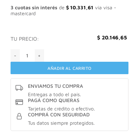
era:
es:
$ 30.994,84.
$ 20.146,65.
3 cuotas sin interés
de
$
10.331,61
vía visa -
mastercard
$
20.146,65
TU PRECIO:
Bagovit EMULSIÓN PIEL EXTRA SECA 350 G cantidad
AÑADIR AL CARRITO
ENVIAMOS TU COMPRA
Entregas a todo el país.
PAGÁ COMO QUIERAS
Tarjetas de crédito o efectivo.
COMPRÁ CON SEGURIDAD
Tus datos siempre protegidos.