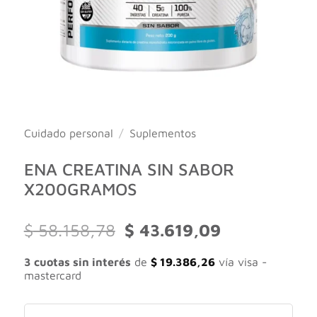
Cuidado personal
/
Suplementos
ENA CREATINA SIN SABOR
X200GRAMOS
El
El
$
58.158,78
$
43.619,09
precio
precio
original
actual
3 cuotas sin interés
de
$
19.386,26
vía visa -
era:
es:
mastercard
$ 58.158,78.
$ 43.619,09.