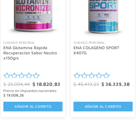
CUIDADO PERSONAL
CUIDADO PERSONAL
ENA Glutamina Rápida
ENA COLAGENO SPORT
Recuperación Sabor Neutro
X407G
x150grs
El
El
El
El
$
25.094,44
$
18.820,83
$
45.419,23
$
36.335,38
Valorado
Valorado
precio
precio
precio
pre
Precio sin impuestos nacionales:
original
actual
original
act
con
con
era:
es:
era:
es:
$
19.008,26
$ 25.094,44.
$ 18.820,83.
$ 45.419,23.
$ 3
0
0
AÑADIR AL CARRITO
AÑADIR AL CARRITO
de
de
5
5