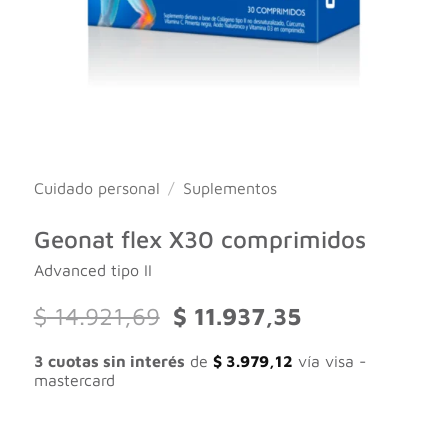
Cuidado personal
/
Suplementos
Geonat flex X30 comprimidos
Advanced tipo II
El
El
$
14.921,69
$
11.937,35
precio
precio
original
actual
3 cuotas sin interés
de
$
3.979,12
vía visa -
era:
es:
mastercard
$ 14.921,69.
$ 11.937,35.