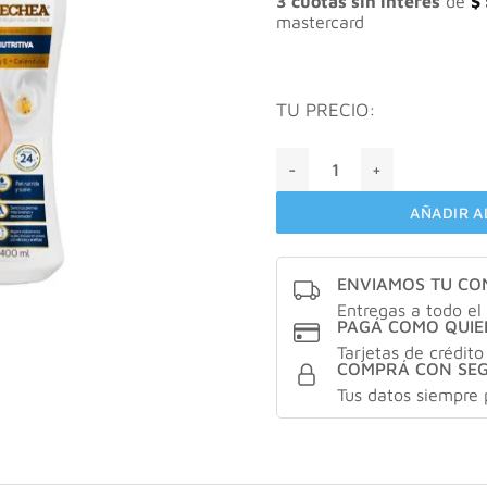
3 cuotas sin interés
de
$
mastercard
TU PRECIO:
Goicoechea ultra nutritiva 
AÑADIR A
ENVIAMOS TU C
Entregas a todo el 
PAGÁ COMO QUIE
Tarjetas de crédito
COMPRÁ CON SE
Tus datos siempre 