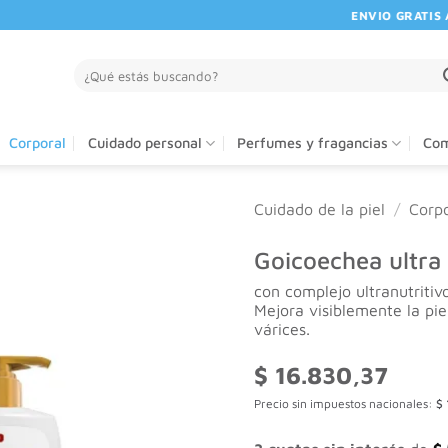
ENVIO GRATIS A P
Buscar
por:
Corporal
Cuidado personal
Perfumes y fragancias
Com
Cuidado de la piel
/
Corpo
Goicoechea ultra
con complejo ultranutritivo
Mejora visiblemente la pie
várices.
$
16.830,37
Precio sin impuestos nacionales:
$