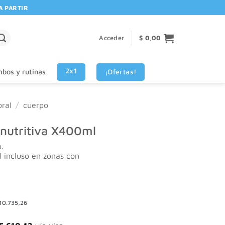
ARTIR DE $80.000! 🚚 | 💳 3 CUOTAS SIN INTERES VISA - MASTERCAR
Acceder
$
0,00
2x1
¡Ofertas!
bos y rutinas
ral
/
cuerpo
 nutritiva X400ml
.
l incluso en zonas con
10.735,26