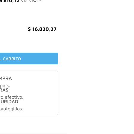
5.610,12
vía visa -
$
16.830,37
X400ml cantidad
L CARRITO
OMPRA
país.
RAS
 o efectivo.
GURIDAD
protegidos.